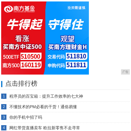
人
整
广告
点击排行榜
程序员的百宝箱：提升工作效率的七大神
1
不懂技术的PM必看的干货！通俗易懂
2
你的手机中招了吗
3
网红带货直播卖车 欧拉新零售不走寻常
4