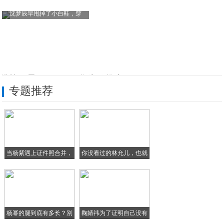
沈梦辰早甩掉了小白鞋，穿
挑战三星S20 Ultra: 华为欲推出
专题推荐
为什么苹果产品那么贵，我们还是会购买？苹
32页PPT看5G在各行业的应用、生态及
为何企业喜欢开发原生态APP软件呢？
当杨紫遇上证件照合并，
你没看过的林允儿，也就
全场景无障碍通行 华为EMUI 9.1体
李
只
一场突如其来的疫情，检验了苏宁易购三大核
杨幂的腿到底有多长？别
鞠婧祎为了证明自己没有