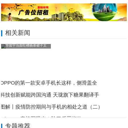
相关新闻
华晨宇当面吐槽杨幂裙子太
OPPO的第一款安卓手机长这样，侧滑盖全
科技创新赋能跨国沟通 天珑旗下糖果翻译手
图解丨疫情防控期间与手机的相处之道（二）
iPhone 8真机图曝光！除了后置指纹
专题推荐