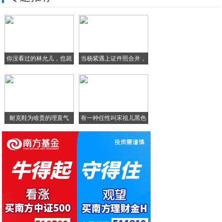
索尼日本官网疑似曝光PS5游戏机 深V造
中秋节过后买手机不要盲目，4款千元机颜值
你没看过的林允儿，也就
当杨紫遇上证件照合并，
只
李
耐克鞋为啥贵的理直气
有一种任性叫宋祖儿黑色
壮？
配