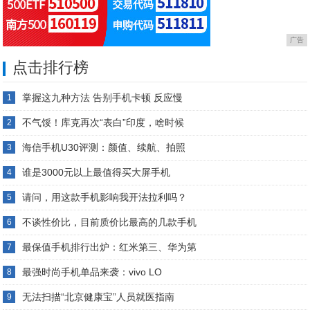
广告
点击排行榜
掌握这九种方法 告别手机卡顿 反应慢
1
不气馁！库克再次“表白”印度，啥时候
2
海信手机U30评测：颜值、续航、拍照
3
谁是3000元以上最值得买大屏手机
4
请问，用这款手机影响我开法拉利吗？
5
不谈性价比，目前质价比最高的几款手机
6
最保值手机排行出炉：红米第三、华为第
7
最强时尚手机单品来袭：vivo LO
8
无法扫描“北京健康宝”人员就医指南
9