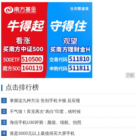
壮？
配
广告
点击排行榜
掌握这九种方法 告别手机卡顿 反应慢
1
不气馁！库克再次“表白”印度，啥时候
2
海信手机U30评测：颜值、续航、拍照
3
谁是3000元以上最值得买大屏手机
4