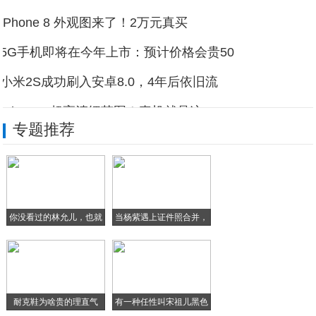
iPhone 8 外观图来了！2万元真买
5G手机即将在今年上市：预计价格会贵50
小米2S成功刷入安卓8.0，4年后依旧流
iPhone 8超高清细节图！真机就是这
专题推荐
中兴MiFavor 10操作系统正式发布
畅玩NES游戏，重回美好时光，各个平台F
你没看过的林允儿，也就
当杨紫遇上证件照合并，
只
李
耐克鞋为啥贵的理直气
有一种任性叫宋祖儿黑色