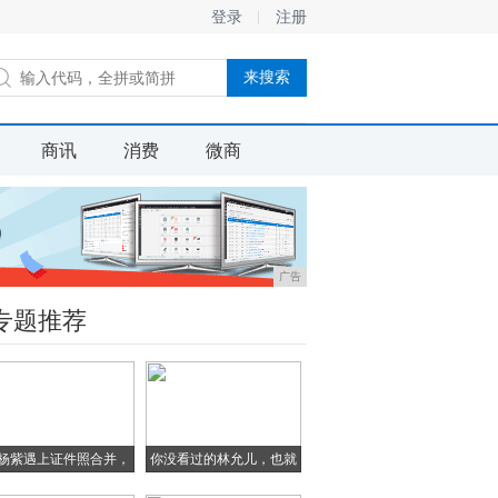
登录
注册
商讯
消费
微商
广告
专题推荐
杨紫遇上证件照合并，
你没看过的林允儿，也就
李
只