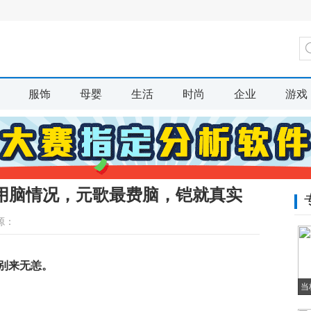
服饰
母婴
生活
时尚
企业
游戏
用脑情况，元歌最费脑，铠就真实
源：
别来无恙。
当