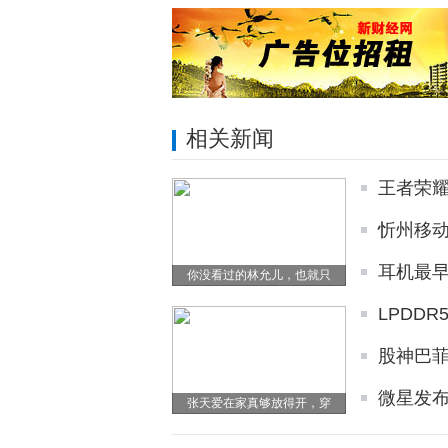
相关新闻
王者荣
忻州移
耳机最早
你没看过的林允儿，也就只
LPDD
股神巴菲
微星发
张天爱在家真够放得开，穿