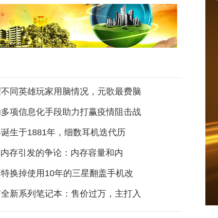
耀不同英雄玩家用脑情况，元歌最费脑
动多项信息化手段助力打赢疫情阻击战
诞生于1881年，细数耳机迭代历
R5内存引发的争论：内存容量和内
特换掉使用10年的三星翻盖手机改
布全新系列笔记本：售价过万，主打入