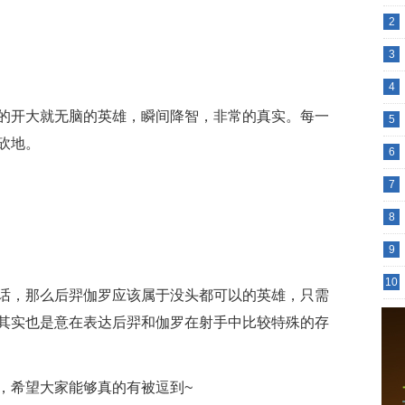
2
3
4
的开大就无脑的英雄，瞬间降智，非常的真实。每一
5
砍地。
6
7
8
9
10
话，那么后羿伽罗应该属于没头都可以的英雄，只需
其实也是意在表达后羿和伽罗在射手中比较特殊的存
，希望大家能够真的有被逗到~