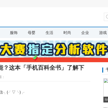
服饰
母婴
生活
时尚
企业
游戏
能？这本「手机百科全书」了解下
源：
╮(╯▽╰)╭
当