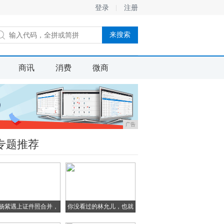
登录
注册
商讯
消费
微商
广告
专题推荐
杨紫遇上证件照合并，
你没看过的林允儿，也就
李
只