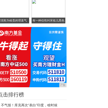
耐克鞋为啥贵的理直气
有一种任性叫宋祖儿黑色
壮？
配
广告
点击排行榜
不气馁！库克再次“表白”印度，啥时候